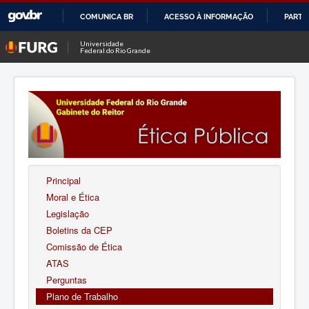
COMUNICA BR
ACESSO À INFORMAÇÃO
PARTI
IR
Universidade
Federal do Rio Grande
PARA
O
CONTEÚDO
Principal
Moral e Ética
Legislação
Boletins da CEP
Comissão de Ética
ATAS
Perguntas
Plano de Trabalho