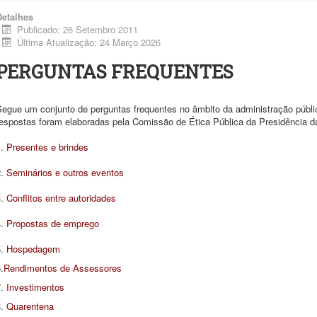
Detalhes
Publicado: 26 Setembro 2011
Última Atualização: 24 Março 2026
PERGUNTAS FREQUENTES
Segue um conjunto de perguntas frequentes no âmbito da administração públi
respostas foram elaboradas pela Comissão de Ética Pública da Presidência d
1.
Presentes e brindes
2.
Seminários e outros eventos
3.
Conflitos entre autoridades
4.
Propostas de emprego
5.
Hospedagem
.
Rendimentos de Assessores
7.
Investimentos
8.
Quarentena