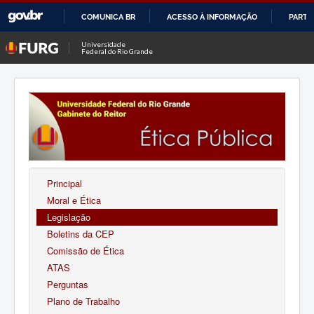
COMUNICA BR
ACESSO À INFORMAÇÃO
PARTI
IR
Universidade
Federal do Rio Grande
PARA
O
CONTEÚDO
Principal
Moral e Ética
Legislação
Boletins da CEP
Comissão de Ética
ATAS
Perguntas
Plano de Trabalho