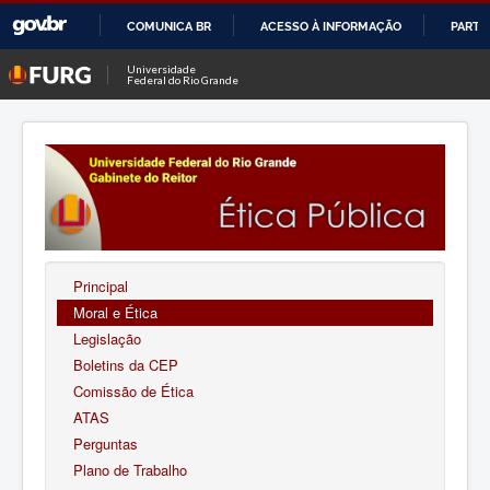
COMUNICA BR
ACESSO À INFORMAÇÃO
PARTI
IR
Universidade
Federal do Rio Grande
PARA
O
CONTEÚDO
Principal
Moral e Ética
Legislação
Boletins da CEP
Comissão de Ética
ATAS
Perguntas
Plano de Trabalho