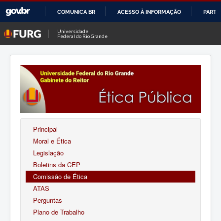
COMUNICA BR
ACESSO À INFORMAÇÃO
PARTI
IR
Universidade
Federal do Rio Grande
PARA
O
CONTEÚDO
Principal
Moral e Ética
Legislação
Boletins da CEP
Comissão de Ética
ATAS
Perguntas
Plano de Trabalho