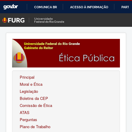
COMUNICA BR
ACESSO À INFORMAÇÃO
PARTI
IR
Universidade
Federal do Rio Grande
PARA
O
CONTEÚDO
Principal
Moral e Ética
Legislação
Boletins da CEP
Comissão de Ética
ATAS
Perguntas
Plano de Trabalho