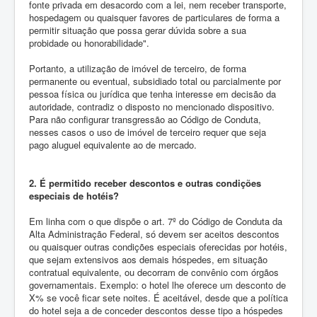
fonte privada em desacordo com a lei, nem receber transporte,
hospedagem ou quaisquer favores de particulares de forma a
permitir situação que possa gerar dúvida sobre a sua
probidade ou honorabilidade".
Portanto, a utilização de imóvel de terceiro, de forma
permanente ou eventual, subsidiado total ou parcialmente por
pessoa física ou jurídica que tenha interesse em decisão da
autoridade, contradiz o disposto no mencionado dispositivo.
Para não configurar transgressão ao Código de Conduta,
nesses casos o uso de imóvel de terceiro requer que seja
pago aluguel equivalente ao de mercado.
2. É permitido receber descontos e outras condições
especiais de hotéis?
Em linha com o que dispõe o art. 7º do Código de Conduta da
Alta Administração Federal, só devem ser aceitos descontos
ou quaisquer outras condições especiais oferecidas por hotéis,
que sejam extensivos aos demais hóspedes, em situação
contratual equivalente, ou decorram de convênio com órgãos
governamentais. Exemplo: o hotel lhe oferece um desconto de
X% se você ficar sete noites. É aceitável, desde que a política
do hotel seja a de conceder descontos desse tipo a hóspedes