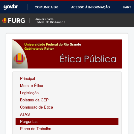
COMUNICA BR
ACESSO À INFORMAÇÃO
PARTI
IR
Universidade
Federal do Rio Grande
PARA
O
CONTEÚDO
Principal
Moral e Ética
Legislação
Boletins da CEP
Comissão de Ética
ATAS
Perguntas
Plano de Trabalho