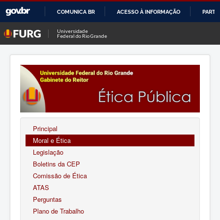
COMUNICA BR
ACESSO À INFORMAÇÃO
PARTI
IR
Universidade
Federal do Rio Grande
PARA
O
CONTEÚDO
Principal
Moral e Ética
Legislação
Boletins da CEP
Comissão de Ética
ATAS
Perguntas
Plano de Trabalho