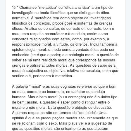
*5.* Chama-se "metaética" ou "ética analítica" a um tipo de
investigação ou teoria filosófica que se distingue da ética
normativa. A metaética tem como objecto de investigação
filosófica os conceitos, proposições e sistemas de crenças
éticos. Analisa os conceitos de correcto e incorrecto, bom e
mau, com respeito ao carácter e à conduta, assim como
conceitos relacionados com estes, como, por exemplo, a
responsabilidade moral, a virtude, os direitos. Inclui também a
epistemologia moral: o modo como a verdade ética pode ser
conhecida (se é que o pode); e a ontologia moral: a questão de
saber se há uma realidade moral que corresponde às nossas
crenças e outras atitudes morais. As questões de saber se a
moral é subjectiva ou objectiva, relativa ou absoluta, e em que
sentido o é, pertencem à metaética.
A palavra "moral" e as suas cognatas refere-se ao que é bom
ou mau, correcto ou incorrecto, no carácter ou conduta
humana. Mas o bem moral (ou a correcção) não é o único tipo
de bem; assim, a questão é saber como distinguir entre o
moral e o não moral. Esta questão é objecto de discussão.
Algumas respostas são em termos de "conteúdo". Uma
opinião é que as preocupações morais são unicamente as que
se relacionam com o sexo. Mais plausível é a sugestão de
que as questões morais são unicamente as que afectam