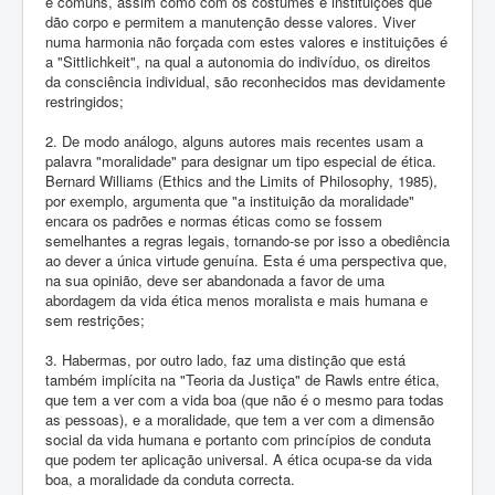
e comuns, assim como com os costumes e instituições que
dão corpo e permitem a manutenção desse valores. Viver
numa harmonia não forçada com estes valores e instituições é
a "Sittlichkeit", na qual a autonomia do indivíduo, os direitos
da consciência individual, são reconhecidos mas devidamente
restringidos;
2. De modo análogo, alguns autores mais recentes usam a
palavra "moralidade" para designar um tipo especial de ética.
Bernard Williams (Ethics and the Limits of Philosophy, 1985),
por exemplo, argumenta que "a instituição da moralidade"
encara os padrões e normas éticas como se fossem
semelhantes a regras legais, tornando-se por isso a obediência
ao dever a única virtude genuína. Esta é uma perspectiva que,
na sua opinião, deve ser abandonada a favor de uma
abordagem da vida ética menos moralista e mais humana e
sem restrições;
3. Habermas, por outro lado, faz uma distinção que está
também implícita na "Teoria da Justiça" de Rawls entre ética,
que tem a ver com a vida boa (que não é o mesmo para todas
as pessoas), e a moralidade, que tem a ver com a dimensão
social da vida humana e portanto com princípios de conduta
que podem ter aplicação universal. A ética ocupa-se da vida
boa, a moralidade da conduta correcta.