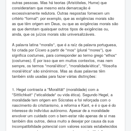
outras pessoas. Mas há teorias (Aristóteles, Hume) que
considerariam que mesmo esta demarcação é
excessivamente redutora. Outras respostas fornecem um
critério "formal": por exemplo, que as exigências morais são
as que têm origem em Deus, ou que as exigências morais são
as que derrotam quaisquer outros tipos de exigências ou,
ainda, que os juízos morais são universalizáveis.
A palavra latina "moralis", que é a raíz da palavra portuguesa,
foi criada por Cícero a partir de "mos" (plural "mores"), que
significa costumes, para corresponder ao termo grego "ethos"
(costumes). É por isso que em muitos contextos, mas nem
sempre, os termos "moral/ético", "moralidade/ética", "filosofia
moral/ética" são sinónimos. Mas as duas palavras têm
também sido usadas para fazer várias distinções:
1. Hegel contrasta a "Moralität" (moralidade) com a
"Sittlichkeit" ("eticalidade" ou vida ética). Segundo Hegel, a
moralidade tem origem em Sócrates e foi reforçada com o
nascimento do cristianismo, a reforma e Kant, e é o que é do
interesse do indivíduo autónomo. Apesar de a moralidade
envolver um cuidado com o bem-estar não apenas de si mas
também dos outros, deixa muito a desejar por causa da sua
incompatibilidade potencial com valores sociais estabelecidos