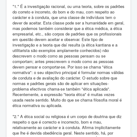
*1.* É a investigação racional, ou uma teoria, sobre os padrões
do correto e incorreto, do bom e do mau, com respeito ao
carácter e à conduta, que uma classe de indivíduos tem o
dever de aceitar. Esta classe pode ser a humanidade em geral,
mas podemos também considerar que a ética médica, a ética
empresarial, etc., são corpos de padrões que os profissionais
em questão devem aceitar e observar. Este tipo de
investigação e a teoria que daí resulta (a ética kantiana e a
utilitarista são exemplos amplamente conhecidos) não
descrevem o modo como as pessoas pensam ou se
comportam; antes prescrevem o modo como as pessoas
devem pensar e comportar-se. Por isso se chama "ética
normativa": o seu objectivo principal é formular normas válidas
de conduta e de avaliação do carácter. O estudo sobre que
normas e padrões gerais são de aplicar em situações-
problema efectivos chama-se também "ética aplicada".
Recentemente, a expressão "teoria ética" é muitas vezes
usada neste sentido. Muito do que se chama filosofia moral é
ética normativa ou aplicada.
*2.* A ética social ou religiosa é um corpo de doutrina que diz
respeito o que é correcto e incorrecto, bom e mau,
relativamente ao carácter e à conduta. Afirma implicitamente
que lhe é devida obediência geral. Neste sentido, há, por