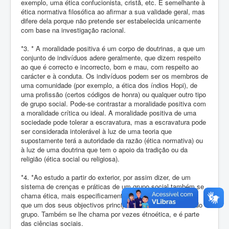
exemplo, uma ética confucionista, cristã, etc. É semelhante à
ética normativa filosófica ao afirmar a sua validade geral, mas
difere dela porque não pretende ser estabelecida unicamente
com base na investigação racional.
*3. * A moralidade positiva é um corpo de doutrinas, a que um
conjunto de indivíduos adere geralmente, que dizem respeito
ao que é correcto e incorrecto, bom e mau, com respeito ao
carácter e à conduta. Os indivíduos podem ser os membros de
uma comunidade (por exemplo, a ética dos índios Hopi), de
uma profissão (certos códigos de honra) ou qualquer outro tipo
de grupo social. Pode-se contrastar a moralidade positiva com
a moralidade crítica ou ideal. A moralidade positiva de uma
sociedade pode tolerar a escravatura, mas a escravatura pode
ser considerada intolerável à luz de uma teoria que
supostamente terá a autoridade da razão (ética normativa) ou
à luz de uma doutrina que tem o apoio da tradição ou da
religião (ética social ou religiosa).
*4. *Ao estudo a partir do exterior, por assim dizer, de um
sistema de crenças e práticas de um grupo social também se
chama ética, mais especificamente "ética descritiva", dado
que um dos seus objectivos principais é descrever a ética do
grupo. Também se lhe chama por vezes étnoética, e é parte
das ciências sociais.