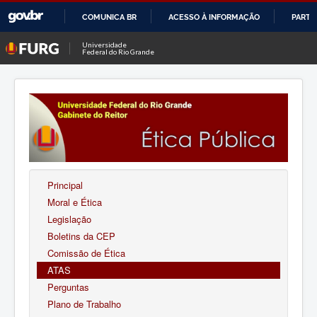
COMUNICA BR
ACESSO À INFORMAÇÃO
PARTI
IR
Universidade
Federal do Rio Grande
PARA
O
CONTEÚDO
Principal
Moral e Ética
Legislação
Boletins da CEP
Comissão de Ética
ATAS
Perguntas
Plano de Trabalho