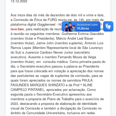
13.12.2022
Aos treze dias do mês de dezembro de dois mil e vinte e dois,
a Comissão de Ética da FURG reuniu-se, às 14h, por meio da
plataforma digital
Gogglemeet -
https://meet.google.com/xmf-
ieve-bwo
, para realização de reunião ordinária. Compareceram
à reunião os seguintes membros: Guilherme Estima Giacobbo
(membro titular e Presidente), Márcio André Leal Bauer
(membro titular), Jaime John (membro suplente), Antonio Luís
Ramos Lopes (Membro Representante local de São Lourenço
do Sul) e Juarenze Cardoso Neves Junior (secretário
executivo). Ausente o membro Fernando Moura da Veiga
(membro titular), em consulta médica. Como primeira pauta do
dia, o Secretário-executivo passou a palavra ao Presidente
para que fosse colocada em votação a apreciação dos nomes
das postulantes as vagas de suplentes da comissão, para as
quais foram apreciados os nomes da servidora PAULA
FAGUNDES MARQUES SHINZATO e da Prof.ª ALINE
CAMPELO PINTANEL, aprovados por aclamação. Como
segunda pauta o Secretário-Executivo apresentou aos
membros a proposta de Plano de Trabalho para o exercício de
2023, destacando a proposta de elaboração de identidade
visual da Comissão e também a divulgação da Comissão no
âmbito da Comunidade Universitária, inclusive em redes