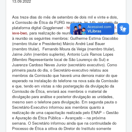
13.09.2022
Aos treze dias do mês de setembro de dois mil e vinte e dois,
a Comissão de Ética da FURG reuniu-se, às 14h, por meio da
plataforma digital
Gogglemeet -
https://meet.google.com/xmf-
ieve-bwo
, para realização de reunião ordinária. Compareceram
à reunião os seguintes membros: Guilherme Estima Giacobbo
(membro titular e Presidente) Márcio André Leal Bauer
(membro titular), Fernando Moura da Veiga (membro titular),
Jaime John (membro suplente), Antonio Luís Ramos Lopes
(Membro Representante local de São Lourenço do Sul) e
Juarenze Cardoso Neves Junior (secretário executivo). Como
primeira pauta do dia, o Secretário-executivo relatou aos
membros da Comissão que haverá uma demora maior do que
esperado na instalação do telefone na nova sala da Comissão
e que, tendo em vistas a não postergação da divulgação da
Comissão de Ética, enviará aos membros o material de
divulgação para análise e posterior divulgação as unidades,
mesmo sem o telefone para divulgação. Em segunda pauta o
Secretário-Executivo informou aos membros quanto a
realização de uma capacitação realizada pelo ENAP – Gestão
e Apuração da Ética Pública – Avançado – na próxima
semana. O Secretário informou ainda que na continuidade do
Processo de Ética a oitiva do Diretor do Instituto somente