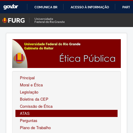
COMUNICA BR
ACESSO À INFORMAÇÃO
PARTI
IR
Universidade
Federal do Rio Grande
PARA
O
CONTEÚDO
Principal
Moral e Ética
Legislação
Boletins da CEP
Comissão de Ética
ATAS
Perguntas
Plano de Trabalho