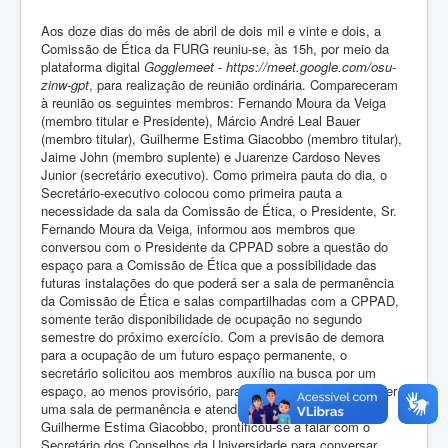
Aos doze dias do mês de abril de dois mil e vinte e dois, a
Comissão de Ética da FURG reuniu-se, às 15h, por meio da
plataforma digital
Gogglemeet - https://meet.google.com/osu-
zinw-gpt
, para realização de reunião ordinária. Compareceram
à reunião os seguintes membros: Fernando Moura da Veiga
(membro titular e Presidente), Márcio André Leal Bauer
(membro titular), Guilherme Estima Giacobbo (membro titular),
Jaime John (membro suplente) e Juarenze Cardoso Neves
Junior (secretário executivo). Como primeira pauta do dia, o
Secretário-executivo colocou como primeira pauta a
necessidade da sala da Comissão de Ética, o Presidente, Sr.
Fernando Moura da Veiga, informou aos membros que
conversou com o Presidente da CPPAD sobre a questão do
espaço para a Comissão de Ética que a possibilidade das
futuras instalações do que poderá ser a sala de permanência
da Comissão de Ética e salas compartilhadas com a CPPAD,
somente terão disponibilidade de ocupação no segundo
semestre do próximo exercício. Com a previsão de demora
para a ocupação de um futuro espaço permanente, o
secretário solicitou aos membros auxílio na busca por um
espaço, ao menos provisório, para que a Comissão possa ter
uma sala de permanência e atendimento. O membro titular
Guilherme Estima Giacobbo, prontificou-se a falar com o
Secretário dos Conselhos da Universidade para conversar