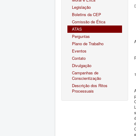
Legislação
Boletins da CEP
Comissão de Ética
ATAS
Perguntas
Plano de Trabalho
Eventos
Contato
Divulgação
Campanhas de
Conscientização
Descrição dos Ritos
A
Processuais
p
L
d
C
e