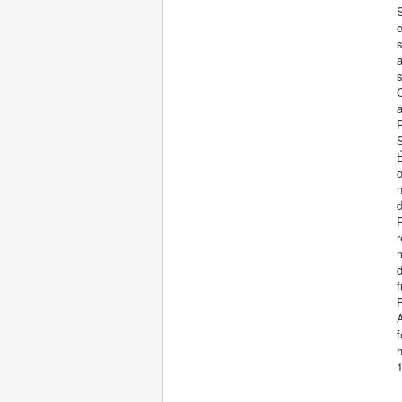
S
d
r
m
d
f
P
f