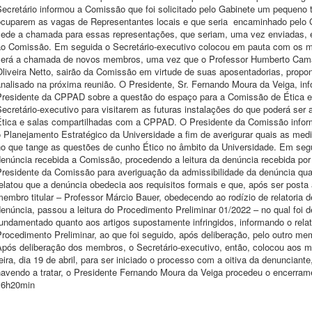
Secretário informou a Comissão que foi solicitado pelo Gabinete um pequeno
ocuparem as vagas de Representantes locais e que seria encaminhado pelo G
sede a chamada para essas representações, que seriam, uma vez enviadas, 
ao Comissão. Em seguida o Secretário-executivo colocou em pauta com os 
será a chamada de novos membros, uma vez que o Professor Humberto Camargo
Oliveira Netto, sairão da Comissão em virtude de suas aposentadorias, propo
analisado na próxima reunião. O Presidente, Sr. Fernando Moura da Veiga, 
Presidente da CPPAD sobre a questão do espaço para a Comissão de Ética e
ecretário-executivo para visitarem as futuras instalações do que poderá se
Ética e salas compartilhadas com a CPPAD. O Presidente da Comissão infor
o Planejamento Estratégico da Universidade a fim de averigurar quais as me
no que tange as questões de cunho Ético no âmbito da Universidade. Em segu
enúncia recebida a Comissão, procedendo a leitura da denúncia recebida por 
Presidente da Comissão para averiguação da admissibilidade da denúncia quan
elatou que a denúncia obedecia aos requisitos formais e que, após ser posta 
embro titular – Professor Márcio Bauer, obedecendo ao rodízio de relatoria 
enúncia, passou a leitura do Procedimento Preliminar 01/2022 – no qual foi 
undamentado quanto aos artigos supostamente infringidos, informando o relat
rocedimento Preliminar, ao que foi seguido, após deliberação, pelo outro me
Após deliberação dos membros, o Secretário-executivo, então, colocou aos 
eira, dia 19 de abril, para ser iniciado o processo com a oitiva da denuncia
havendo a tratar, o Presidente Fernando Moura da Veiga procedeu o encerrame
16h20min