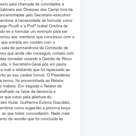
 texto para chamada de convidados a
abinete aos Diretores dos Campi fora da
encaminhadas pelo Secretário-executivo
membros a necessidade de formular como
 Picolli e a Profª Isabel Cristina de
ndo-se a formular um exemplo para ser
informou aos membros que conversou com o
 que entraria em contato com o
r a sala de permanência da Comissão de
mou que ainda não conseguiu contato com
didas tomadas visando a Gestão de Risco
ida, o Secretário-Geral pôs em pauta
e-mail e relatando que foi repassado ao
to ao seu caráter formal. O Presidente
a termo, foi encaminhada ao Relator,
de mebros. Em seguida o Relator da
detalhado os fatos da denúncia e
or que votou pela abertura do
mbro titular, Guilherme Estima Giacobbo.
membros como sugestão a próxima terça-
nte, ao que todos concordaram. Nada mais
nto da reunião que foi concluída às