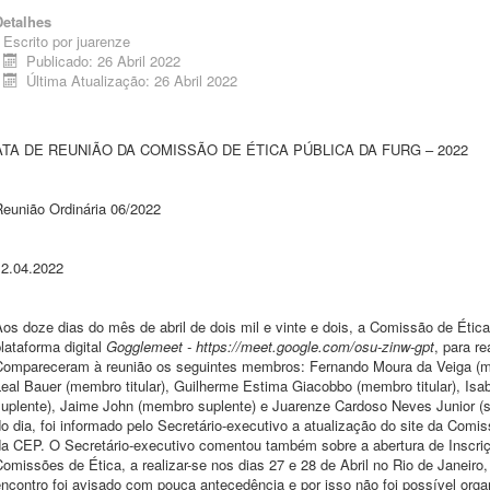
Detalhes
Escrito por
juarenze
Publicado: 26 Abril 2022
Última Atualização: 26 Abril 2022
ATA DE REUNIÃO DA COMISSÃO DE ÉTICA PÚBLICA DA FURG – 2022
Reunião Ordinária 06/2022
12.04.2022
os doze dias do mês de abril de dois mil e vinte e dois, a Comissão de Étic
lataforma digital
Gogglemeet - https://meet.google.com/osu-zinw-gpt
, para re
Compareceram à reunião os seguintes membros: Fernando Moura da Veiga (mem
eal Bauer (membro titular), Guilherme Estima Giacobbo (membro titular), Isab
suplente), Jaime John (membro suplente) e Juarenze Cardoso Neves Junior (s
o dia, foi informado pelo Secretário-executivo a atualização do site da Comi
da CEP. O Secretário-executivo comentou também sobre a abertura de Inscriç
omissões de Ética, a realizar-se nos dias 27 e 28 de Abril no Rio de Janeir
ncontro foi avisado com pouca antecedência e por isso não foi possível orga